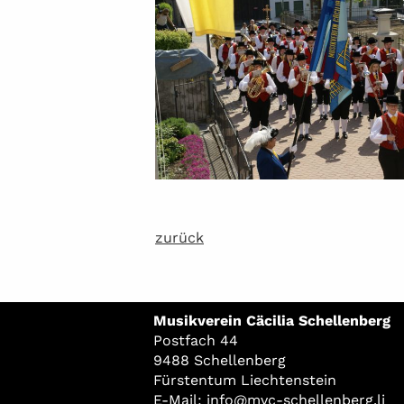
zurück
Musikverein Cäcilia Schellenberg
Postfach 44
9488 Schellenberg
Fürstentum Liechtenstein
E-Mail:
info@mvc-schellenberg.li