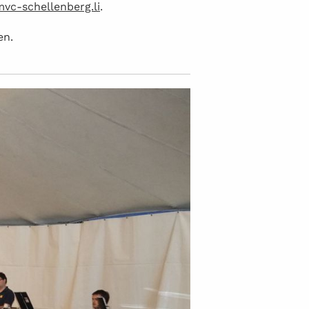
vc-schellenberg.li
.
en.